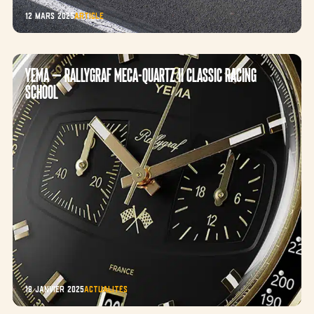
12 mars 2025
Article
YEMA – Rallygraf Meca-Quartz II Classic Racing
School
18 janvier 2025
Actualités