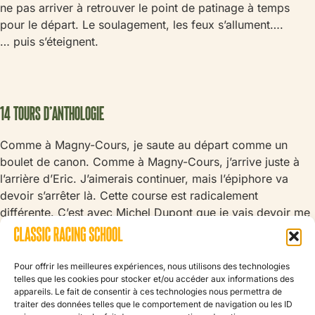
ne pas arriver à retrouver le point de patinage à temps
pour le départ. Le soulagement, les feux s’allument….
… puis s’éteignent.
14 TOURS D’ANTHOLOGIE
Comme à Magny-Cours, je saute au départ comme un
boulet de canon. Comme à Magny-Cours, j’arrive juste à
l’arrière d’Eric. J’aimerais continuer, mais l’épiphore va
devoir s’arrêter là. Cette course est radicalement
différente. C’est avec Michel Dupont que je vais devoir me
bagarrer. Et ce pendant 14 tours d’affilée. Sans rien lâcher.
Je n’ai qu’une vingtaine de tours d’expériences sur ce
Pour offrir les meilleures expériences, nous utilisons des technologies
circuit, contre quelques années et centaines de tours pour
telles que les cookies pour stocker et/ou accéder aux informations des
eux. Je ne peux donc pas prendre tous les risques
appareils. Le fait de consentir à ces technologies nous permettra de
traiter des données telles que le comportement de navigation ou les ID
immédiatement. Mais Michel me pousse dans mes derniers