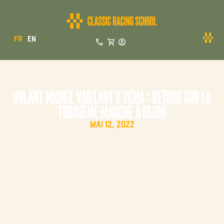
FR
EN
VOLANT MICHEL VAILLANT X YEMA : RETOUR SUR LA
TROISIÈME MANCHE À DIJON
MAI 12, 2022